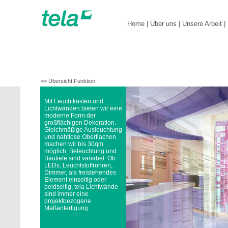
Home
|
Über uns
|
Unsere Arbeit
|
<< Übersicht Funktion
Mit Leuchtkästen und
Lichtwänden bieten wir eine
moderne Form der
großflächigen Dekoration.
Gleichmäßige Ausleuchtung
und nahtlose Oberflächen
machen wir bis 30qm
möglich. Beleuchtung und
Bautiefe sind variabel. Ob
LEDs, Leuchtstoffröhren,
Dimmer, als freistehendes
Element einseitig oder
beidseitig, tela Lichtwände
sind immer eine
projektbezogene
Maßanfertigung.