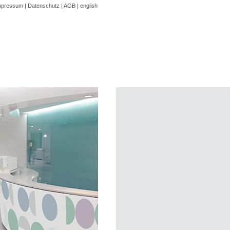
mpressum
|
Datenschutz
|
AGB
|
english