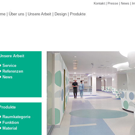
Kontakt
|
Presse
|
News
|
I
ome
|
Über uns
|
Unsere Arbeit
|
Design
|
Produkte
Unsere Arbeit
Service
Referenzen
News
Produkte
Raumkategorie
Funktion
Material