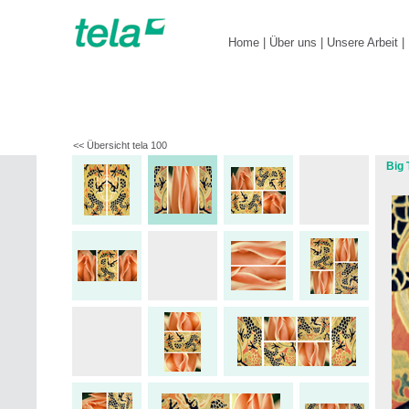
Home
|
Über uns
|
Unsere Arbeit
|
<< Übersicht tela 100
Bro
Big 